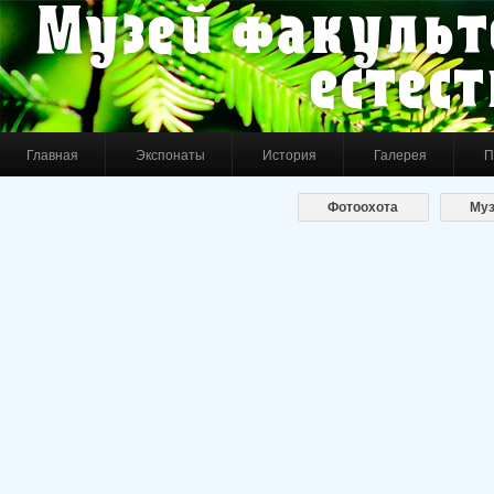
Музей факульт
естес
Главная
Экспонаты
История
Галерея
П
Фотоохота
Му